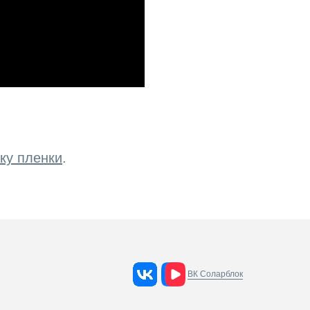
ку пленки
.
ВК Соларблок