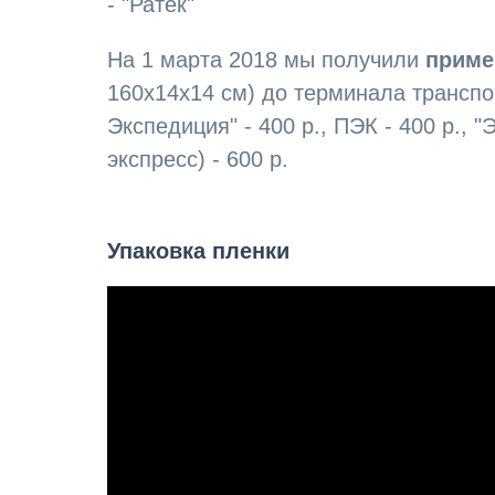
- "Ратек"
На 1 марта 2018 мы получили
приме
160х14х14 см) до терминала трансп
Экспедиция" - 400 р., ПЭК - 400 р., "
экспресс) - 600 р.
Упаковка пленки