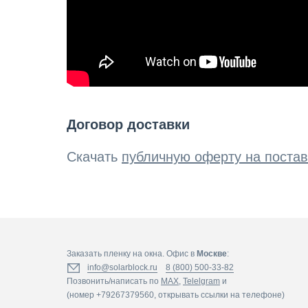
Договор доставки
Скачать
публичную оферту на постав
Заказать пленку на окна. Офис в
Москве
:
info@solarblock.ru
8 (800) 500-33-82
Позвонить/написать по
MAX
,
Telelgram
и
(номер +79267379560, открывать ссылки на телефоне)